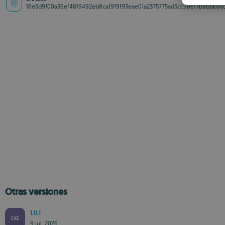
16e5d9100a36ef4819492eb8ca1919f93eae01a2375775ad5cc98e17b8bbb8a
Otras versiones
1.0.1
EXE
9 jul. 2026