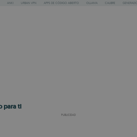
ANKI
URBAN VPN
APPS DE CÓDIGO ABIERTO
OLLAMA
CALIBRE
GENERADO
 para ti
PUBLICIDAD