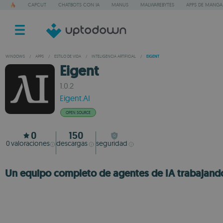
CAPCUT
CHATBOTS CON IA
MANUS
MALWAREBYTES
APPS DE MANGA
WINDOWS
/
APPS
/
ESTILO DE VIDA
/
INTELIGENCIA ARTIFICIAL
/
EIGENT
Eigent
1.0.2
Eigent.AI
OPEN SOURCE
0
150
0
valoraciones
descargas
seguridad
Un equipo completo de agentes de IA trabajando