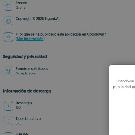
Precios
Gratis
Copyright © 2026 Eigent.AI
¿Por qué se ha publicado esta aplicación en Uptodown?
(Más información)
Seguridad y privacidad
Permisos solicitados
No aplicable
Uptodown u
publicidad q
Información de descarga
Descargas
150
Tipo de archivo
EXE
SHA256